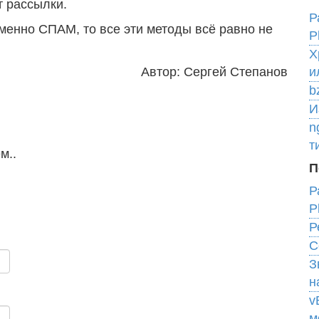
т рассылки.
Р
менно СПАМ, то все эти методы всё равно не
P
Х
Автор: Сергей Степанов
и
b
И
n
т
м..
П
Р
P
Р
C
З
н
v
м