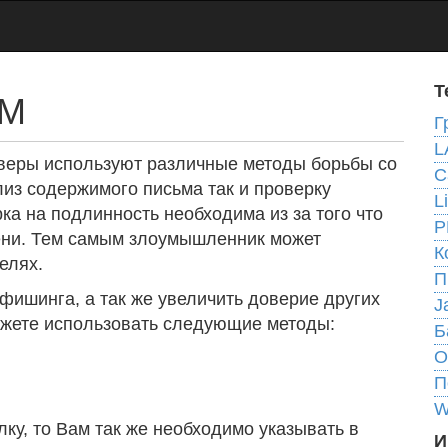
Т
АМ
Г
L
веры используют различные методы борьбы со
C
из содержимого письма так и проверку
L
ка на подлинность необходима из за того что
P
ени. Тем самым злоумышленник может
К
елях.
П
 фишинга, а так же увеличить доверие других
J
ожете использовать следующие методы:
Б
О
П
W
ку, то Вам так же необходимо указывать в
И