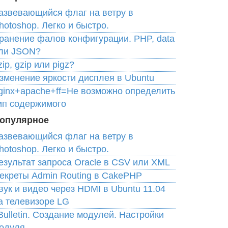
азвевающийся флаг на ветру в
hotoshop. Легко и быстро.
ранение фалов конфигурации. PHP, data
ли JSON?
zip, gzip или pigz?
зменение яркости дисплея в Ubuntu
ginx+apache+ff=Не возможно определить
ип содержимого
опулярное
азвевающийся флаг на ветру в
hotoshop. Легко и быстро.
езультат запроса Oracle в CSV или XML
екреты Admin Routing в CakePHP
вук и видео через HDMI в Ubuntu 11.04
а телевизоре LG
Bulletin. Создание модулей. Настройки
одуля.