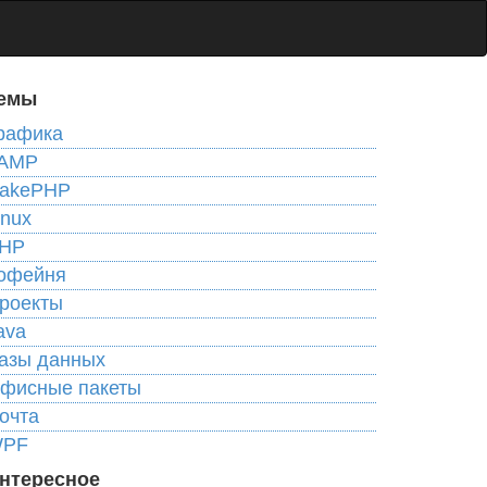
емы
рафика
AMP
akePHP
inux
HP
офейня
роекты
ava
азы данных
фисные пакеты
очта
PF
нтересное