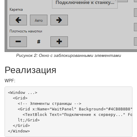
Рисунок 2: Окно с заблокированными элементами
Реализация
WPF:
<Window ...>

  <Grid>

    <!-- Элементы страницы -->

    <Grid x:Name="WaitPanel" Background="#4CB8B8B8" G
      <TextBlock Text="Подключение к серверу..." Fore
    lt;/Grid>

  </Grid>
