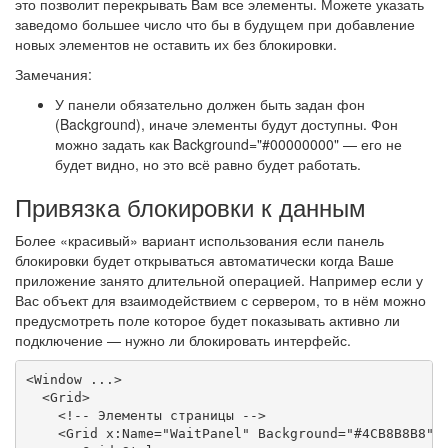
это позволит перекрывать Вам все элементы. Можете указать
заведомо большее число что бы в будущем при добавление
новых элементов не оставить их без блокировки.
Замечания:
У панели обязательно должен быть задан фон
(Background), иначе элементы будут доступны. Фон
можно задать как Background="#00000000" — его не
будет видно, но это всё равно будет работать.
Привязка блокировки к данным
Более «красивый» вариант использования если панель
блокировки будет открываться автоматически когда Ваше
приложение занято длительной операцией. Например если у
Вас объект для взаимодействием с сервером, то в нём можно
предусмотреть поле которое будет показывать активно ли
подключение — нужно ли блокировать интерфейс.
<Window ...>

  <Grid>

    <!-- Элементы страницы -->

    <Grid x:Name="WaitPanel" Background="#4CB8B8B8" G