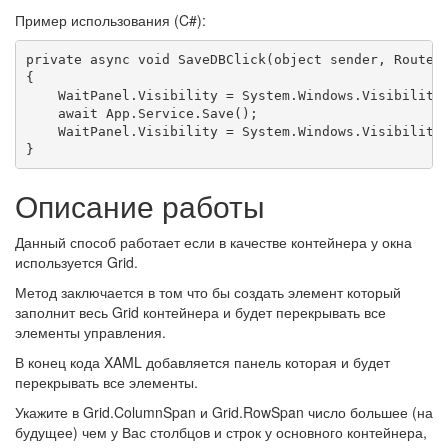
Пример использования (C#):
private async void SaveDBClick(object sender, RoutedE
{

    WaitPanel.Visibility = System.Windows.Visibility.
    await App.Service.Save();

    WaitPanel.Visibility = System.Windows.Visibility.
Описание работы
Данный способ работает если в качестве контейнера у окна
используется Grid.
Метод заключается в том что бы создать элемент который
заполнит весь Grid контейнера и будет перекрывать все
элементы управления.
В конец кода XAML добавляется панель которая и будет
перекрывать все элементы.
Укажите в Grid.ColumnSpan и Grid.RowSpan число большее (на
будущее) чем у Вас столбцов и строк у основного контейнера,