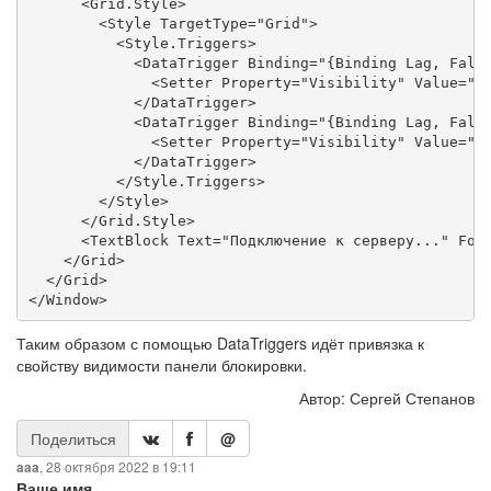
      <Grid.Style>

        <Style TargetType="Grid">

          <Style.Triggers>

            <DataTrigger Binding="{Binding Lag, Fallb
              <Setter Property="Visibility" Value="Vi
            </DataTrigger>

            <DataTrigger Binding="{Binding Lag, Fallb
              <Setter Property="Visibility" Value="Hi
            </DataTrigger>

          </Style.Triggers>

        </Style>

      </Grid.Style>

      <TextBlock Text="Подключение к серверу..." Fore
    </Grid>

  </Grid>

Таким образом с помощью DataTriggers идёт привязка к
свойству видимости панели блокировки.
Автор: Сергей Степанов
Поделиться
@
, 28 октября 2022 в 19:11
aaa
Ваше имя